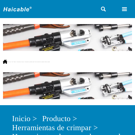



Estás aquí:
Inicio
>
Producto
>
Herramientas de crimpar
>
Herramientas de prensado manual
>
Para herramientas de crimpado de fundas terminales
Inicio
>
Producto
>
Herramientas de crimpar
>