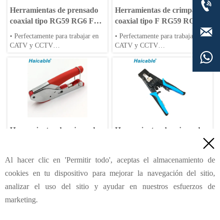

Herramientas de prensado
Herramientas de crimpado
coaxial tipo RG59 RG6 F
coaxial tipo F RG59 RG6

BNC RCA HT-H510B
RG11 HT-H548A
• Perfectamente para trabajar en
• Perfectamente para trabajar en
CATV y CCTV
CATV y CCTV
• Herramienta de preparación e
• Herramienta de preparación e

instalación coaxial
instalación coaxial
• Crimpado para la mayoría de
• Crimpado para la mayoría de
los conectores de compresión
los conectores de compresión
Herramientas de crimpado
Herramientas de crimpado

coaxial tipo F RG59 RG6
coaxial tipo RG58/59/62/6
HT-H518A
F/BNC/RCA HT-H5082R
• Perfectamente para trabajar en
• Perfectamente para trabajar en
Al hacer clic en 'Permitir todo', aceptas el almacenamiento de
CATV y CCTV
CATV y CCTV
cookies en tu dispositivo para mejorar la navegación del sitio,

• Herramienta de preparación e
• Herramienta de preparación e
instalación coaxial
instalación coaxial
analizar el uso del sitio y ayudar en nuestros esfuerzos de
• Crimpado para la mayoría de
• Crimpado para la mayoría de
marketing.
los conectores de compresión
los conectores de compresión
HAILIN INDUSTRIAL & DEVELOPMENT (SHANGHAI) CO.,