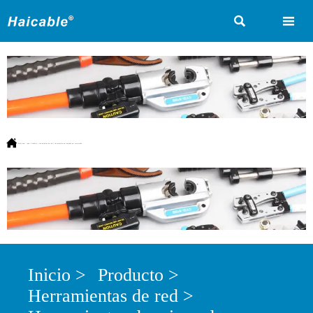



Estás aquí:
Inicio
>
Producto
>
Herramientas de red
>
Herramientas de crimpado por compresión
Inicio
>
Producto
>
Herramientas de red
>