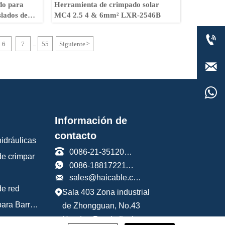
do para
Herramienta de crimpado solar
slados de
MC4 2.5 4 & 6mm² LXR-2546B

6
7
55
Siguiente
>
...


Información de
contacto
idráulicas

0086-21-35120588
de crimpar

0086-18817221191

sales@haicable.com
de red
Sala 403 Zona industrial

Herramientas para Barras de Refuerzo
de Zhongguan, No.43
Handan Road, distrito
Herramientas de fontanería