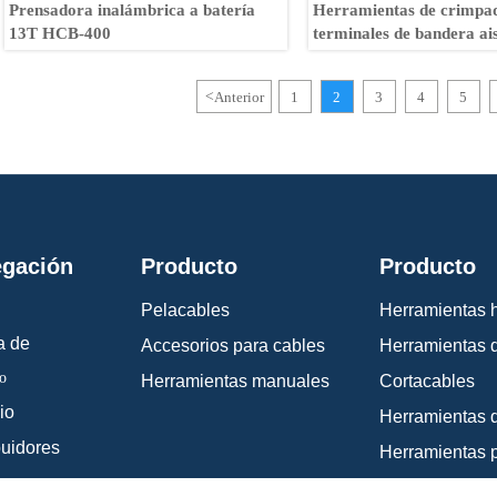
Prensadora inalámbrica a batería
Herramientas de crimpa
13T HCB-400
terminales de bandera ai
90° AN-07FL
<
Anterior
1
2
3
4
5
gación
Producto
Producto
Pelacables
Herramientas h
a de
Accesorios para cables
Herramientas 
o
Herramientas manuales
Cortacables
io
Herramientas 
buidores
as