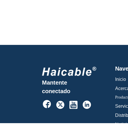
Nave
Inicio
Mantente
Acerc
conectado
Product




Servic
Distri
Notici