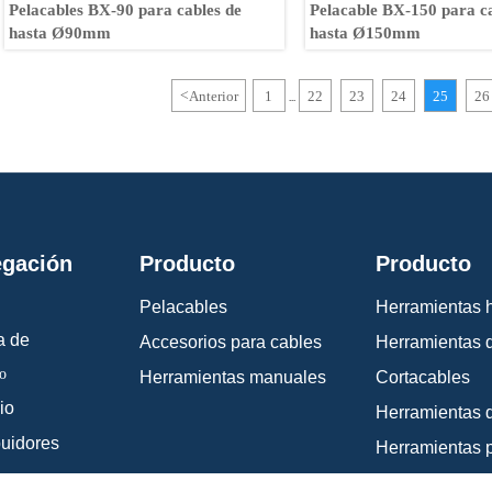
Pelacables BX-90 para cables de
Pelacable BX-150 para c
hasta Ø90mm
hasta Ø150mm
<
Anterior
1
22
23
24
25
26
...
gación
Producto
Producto
Pelacables
Herramientas h
a de
Accesorios para cables
Herramientas 
o
Herramientas manuales
Cortacables
io
Herramientas 
buidores
as