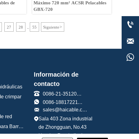
ables de
Máximo 720 mm² ACSR Pelacables
GBX-720

27
28
55
Siguiente
>
...


Información de
contacto
idráulicas

0086-21-35120588
de crimpar

0086-18817221191

sales@haicable.com
de red
Sala 403 Zona industrial

Herramientas para Barras de Refuerzo
de Zhongguan, No.43
Handan Road, distrito
Herramientas de fontanería