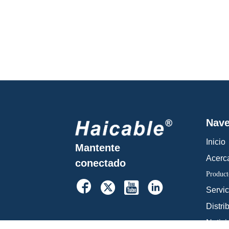
Nave
Inicio
Mantente
Acerc
conectado
Product




Servic
Distri
Notici