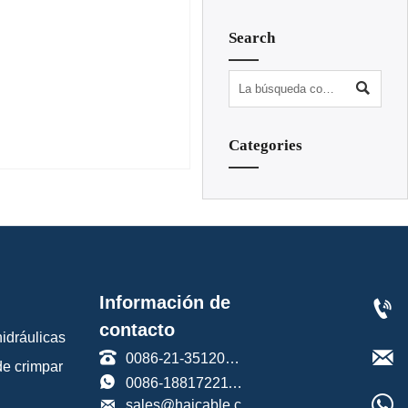
Search

Categories
Información de

contacto
idráulicas


0086-21-35120588
de crimpar

0086-18817221191


sales@haicable.com