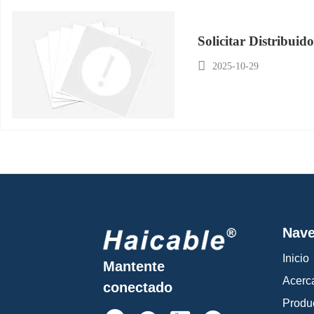
Solicitar Distribuid

2025-10-29
Nave
Inicio
Mantente
Acerc
conectado
Produ