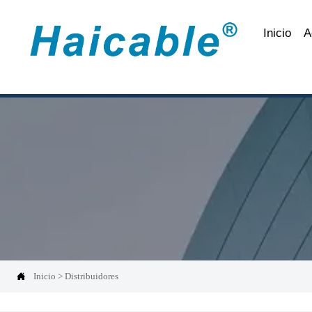
Inicio
A

Inicio
>
Distribuidores