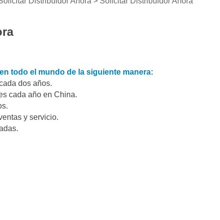
Solicitar Distribuidor Ahora
>
Solicitar Distribuidor Ahora
ora
 en todo el mundo de la siguiente manera:
a cada dos años.
res cada año en China.
os.
ventas y servicio.
zadas.