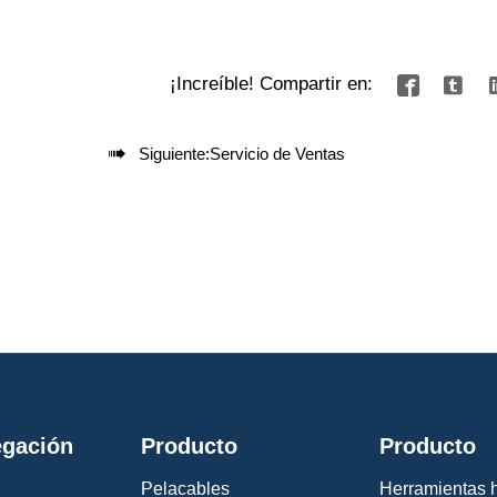
¡Increíble! Compartir en:



Siguiente:
Servicio de Ventas
gación
Producto
Producto
Pelacables
Herramientas h