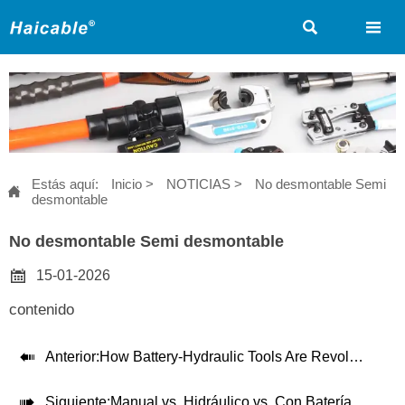


Estás aquí:
Inicio
>
NOTICIAS
>
No desmontable Semi

desmontable
No desmontable Semi desmontable

15-01-2026
contenido

Anterior:
How Battery-Hydraulic Tools Are Revolutionizing Wire Rope Crimping

Siguiente:
Manual vs. Hidráulico vs. Con Batería: Una Guía Definitiva para Seleccionar la Herramienta de Crimpado Correcta