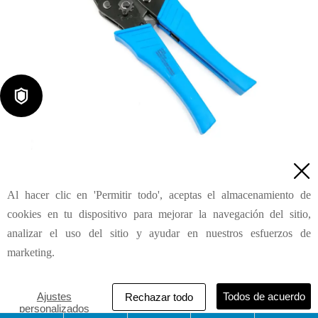

Herramientas de crimpado para terminales cerrados LX-103

Al hacer clic en 'Permitir todo', aceptas el almacenamiento de
Consulta
cookies en tu dispositivo para mejorar la navegación del sitio,
analizar el uso del sitio y ayudar en nuestros esfuerzos de
marketing.
HAILIN INDUSTRIAL & DEVELOPMENT (SHANGHAI) CO.,
LTD
Ajustes
Todos de acuerdo
Rechazar todo
personalizados