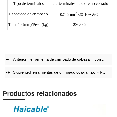
Tipo de terminales
Para terminales de extremo cerrado
tipo de terminal en nuestro dibujo de matrices.
• Reduce un 50% la energía al crimpar.
2
Capacidad de crimpado
0.5-6mm
/20-10AWG
• Juegos de matrices de crimpado precisos y bloqueo integral
Tamaño (mm)/Peso (kg)
230/0.6
con mecanismo de auto liberación garantizan un efecto de
crimpado de alta calidad incluso después de repetidos
crimpados.
• Ajuste preciso antes de la entrega de fábrica.
• Estructura ligera y compacta mantiene el efecto de

Anterior:
Herramienta de crimpado de cabeza H con bloqueo por tornillo para 10-120mm² HP-120/120B
crimpado.

Siguiente:
Herramientas de crimpado coaxial tipo F RG59 RG6 RG11 HT-H548A
Productos relacionados