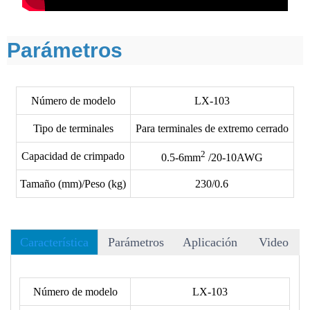
Parámetros
Número de modelo
LX-103
Tipo de terminales
Para terminales de extremo cerrado
2
Capacidad de crimpado
0.5-6mm
/20-10AWG
Tamaño (mm)/Peso (kg)
230/0.6
Característica
Parámetros
Aplicación
Video
• Hay más de 40 matrices para elegir, y aceptamos matrices
OEM.
Número de modelo
LX-103
• El siguiente formato no incluye los terminales, consulte el