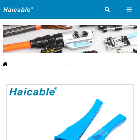



Estás aquí:
Inicio
>
Producto
>
Herramientas de crimpar
>
Herramientas de prensado manual
>
Para herramientas de crimpado de terminales de extremo cerrado
>
Herramientas de crimpado para terminales cerrados LX-103