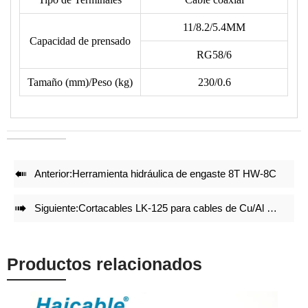
• El siguiente formato no incluye los terminales, consulte el
tipo de terminal en nuestro dibujo de matrices.
11/8.2/5.4MM
Capacidad de prensado
• Reduce un 50% la energía al crimpar.
RG58/6
• Juegos de matrices de crimpado precisos y bloqueo integral
con mecanismo de auto liberación garantizan un efecto de
Tamaño (mm)/Peso (kg)
230/0.6
crimpado de alta calidad incluso después de repetidos
crimpados.
• Ajuste preciso antes de la entrega de fábrica.
• Estructura ligera y compacta mantiene el efecto de
crimpado.

Anterior:
Herramienta hidráulica de engaste 8T HW-8C

Siguiente:
Cortacables LK-125 para cables de Cu/Al de hasta 100mm²
Productos relacionados