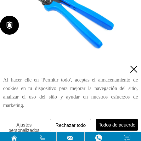

Herramientas de crimpado para cable coaxial AP-05H

Al hacer clic en 'Permitir todo', aceptas el almacenamiento de
Consulta
cookies en tu dispositivo para mejorar la navegación del sitio,
analizar el uso del sitio y ayudar en nuestros esfuerzos de
marketing.
HAILIN INDUSTRIAL & DEVELOPMENT (SHANGHAI) CO.,
LTD
Ajustes
Todos de acuerdo
Rechazar todo
personalizados




