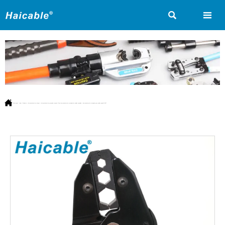



Estás aquí:
Inicio
>
Producto
>
Herramientas de crimpar
>
Herramientas de prensado manual
>
Para herramientas de crimpado de cables coaxiales
>
Herramientas de crimpado para cable coaxial LX-457