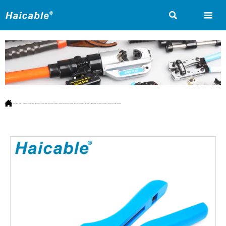



Estás aquí:
Inicio
>
Producto
>
Herramientas de crimpar
>
Herramientas de prensado manual
>
Para herramientas de crimpado de fundas terminales
>
Herramienta de crimpado de fundas terminales y férulas para cables AN-06WF