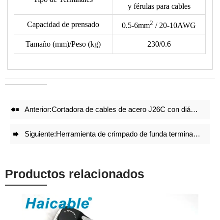
y férulas para cables
tipo de terminal en nuestro dibujo de moldes.
2
• Reduce un 50% de energía al crimpar.
Capacidad de prensado
0.5-6mm
/ 20-10AWG
• Juegos de moldes de crimpado precisos y bloqueo integral
Tamaño (mm)/Peso (kg)
230/0.6
con mecanismo de auto liberación garantizan un efecto de
crimpado de alta calidad después de crimpar repetidamente.
• Ajuste preciso antes de la entrega de fábrica.
• La estructura ligera y compacta mantiene el efecto de
crimpado.

Anterior:
Cortadora de cables de acero J26C con diámetro máximo de Φ26 mm

Siguiente:
Herramienta de crimpado de funda terminal y férulas para cables AN-16WF
Productos relacionados