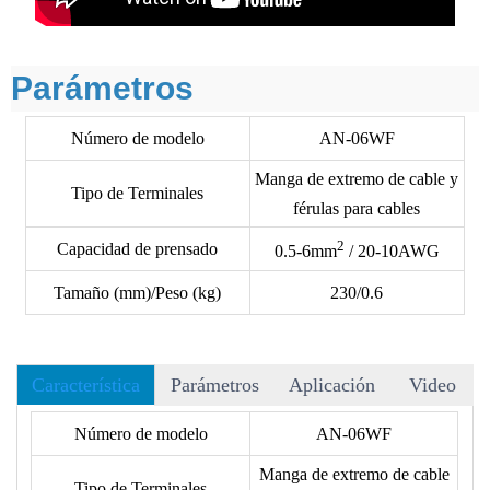
Parámetros
Número de modelo
AN-06WF
Manga de extremo de cable y
Tipo de Terminales
férulas para cables
2
Capacidad de prensado
0.5-6mm
/ 20-10AWG
Tamaño (mm)/Peso (kg)
230/0.6
Característica
Parámetros
Aplicación
Video
• Hay más de 40 moldes para elegir, y aceptamos moldes
Número de modelo
AN-06WF
OEM.
Manga de extremo de cable
• El siguiente formato no incluye los terminales, consulte el
Tipo de Terminales