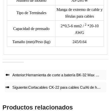
Número de modelo
AP-26TW
OEM
Manga de extremo de cable y
• El siguiente formato no incluye los terminales, consulte el
Tipo de Terminales
férulas para cables
tipo de terminal con nuestro dibujo de matrices.
2
• Reduce un 50% de energía al crimpar.
2*0,5-6 mm2 /
*20-10
Capacidad de prensado
• Juegos de matrices de crimpado precisos y bloqueo integral
AWG
con mecanismo de auto liberación garantizan un efecto de
Tamaño (mm)/Peso (kg)
245/0.64
crimpado de alta calidad después de crimpar repetidamente.
• Ajuste preciso antes de la entrega de fábrica.
• La estructura ligera y compacta mantiene el efecto de
crimpado.

Anterior:
Herramienta de corte a batería BK-32 Max Ø32mm

Siguiente:
Cortacables CK-22 para cables Cu/Al de hasta 22 mm²
Productos relacionados