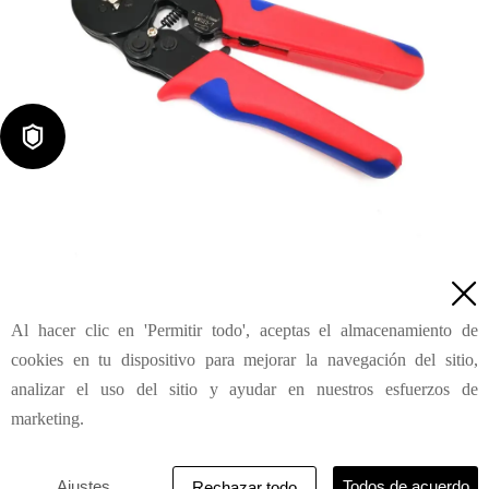

Terminal de cable y punteras para cables HSC8 6-4A

Al hacer clic en 'Permitir todo', aceptas el almacenamiento de
Consulta
cookies en tu dispositivo para mejorar la navegación del sitio,
analizar el uso del sitio y ayudar en nuestros esfuerzos de
marketing.
HAILIN INDUSTRIAL & DEVELOPMENT (SHANGHAI) CO.,
LTD
Ajustes
Todos de acuerdo
Rechazar todo