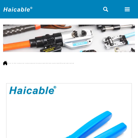



Estás aquí:
Inicio
>
Producto
>
Herramientas de crimpar
>
Herramientas de prensado manual
>
Para herramientas de crimpado de fundas terminales
>
Herramienta de crimpado AP-26TW para fundas terminales y férulas de cables