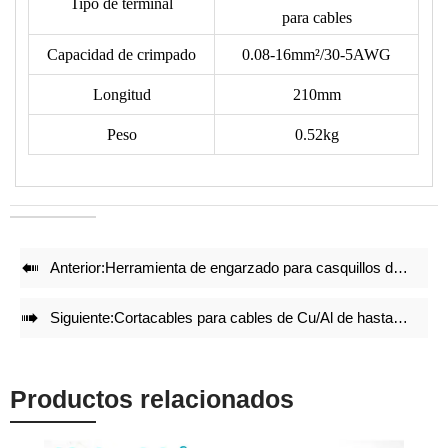
• Diferentes colores de asa para su elección: una es de color
Tipo de terminal
para cables
único, la otra es de doble color
• Reduce el 50% de energía al crimpar.
Capacidad de crimpado
0.08-16mm²/30-5AWG
• Los juegos de matrices de crimpado precisas y el bloqueo
Longitud
210mm
integral con mecanismo de liberación automática garantizan
Peso
0.52kg
un efecto de crimpado de alta calidad tras crimpar
repetidamente.
• La estructura ligera y compacta mantiene el efecto de
crimpado.

Anterior:
Herramienta de engarzado para casquillos de terminal de cable y punteras de alambre LXC8 16-4

Siguiente:
Cortacables para cables de Cu/Al de hasta 30 mm² HS-206
Productos relacionados