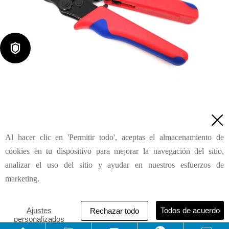

Terminal de cable y punteras para cables HSC8 6-4A

Al hacer clic en 'Permitir todo', aceptas el almacenamiento de
Consulta
cookies en tu dispositivo para mejorar la navegación del sitio,
analizar el uso del sitio y ayudar en nuestros esfuerzos de
marketing.
HAILIN INDUSTRIAL & DEVELOPMENT (SHANGHAI) CO.,
LTD
Ajustes
Todos de acuerdo
Rechazar todo
personalizados