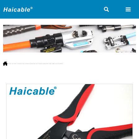



Estás aquí:
Inicio
>
Producto
>
Herramientas de crimpar
>
Herramientas de prensado manual
>
Para herramientas de crimpado de fundas terminales
>
Casquillo terminal y punteras HSC8 16-4