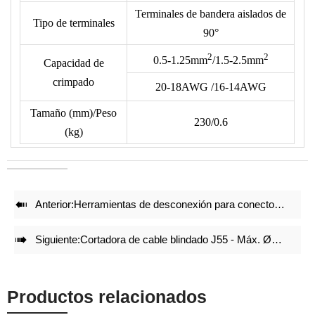
OEM.
Terminales de bandera aislados de
• El siguiente formato no incluye los terminales. Por favor,
Tipo de terminales
90°
verifique el tipo de terminal con nuestro dibujo de matrices.
2
2
• Reduce un 50% de energía al crimpar.
0.5-1.25
mm
/1.5-2.5
mm
Capacidad de
• Juegos de matrices de crimpado precisos y bloqueo integral
crimpado
20-18AWG /16-14AWG
con mecanismo de auto liberación garantizan un efecto de
Tamaño (mm)/Peso
crimpado de alta calidad después de crimpar repetidamente.
230/0.6
(kg)
• Ajuste preciso antes de la entrega de fábrica.
• Estructura ligera y compacta mantiene el efecto de
crimpado.

Anterior:
Herramientas de desconexión para conectores de paneles solares MC4

Siguiente:
Cortadora de cable blindado J55 - Máx. Ø55 mm Cu/Al
Productos relacionados