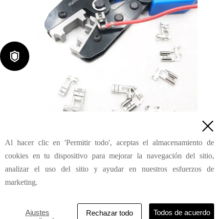

Herramientas de crimpado para terminales de bandera de 90°

sin aislamiento AN-0506FL
Al hacer clic en 'Permitir todo', aceptas el almacenamiento de
Consulta
cookies en tu dispositivo para mejorar la navegación del sitio,
analizar el uso del sitio y ayudar en nuestros esfuerzos de
marketing.
HAILIN INDUSTRIAL & DEVELOPMENT (SHANGHAI) CO.,
LTD
Ajustes
Todos de acuerdo
Rechazar todo