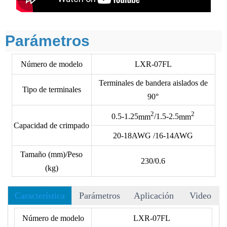
Parámetros
Número de modelo
LXR-07FL
Terminales de bandera aislados de
Tipo de terminales
90°
2
2
0.5-1.25
mm
/1.5-2.5
mm
Capacidad de crimpado
20-18AWG /16-14AWG
Tamaño (mm)/Peso
230/0.6
(kg)
Característica
Parámetros
Aplicación
Video
• Hay más de 40 matrices para elegir, y aceptamos matrices
Número de modelo
LXR-07FL