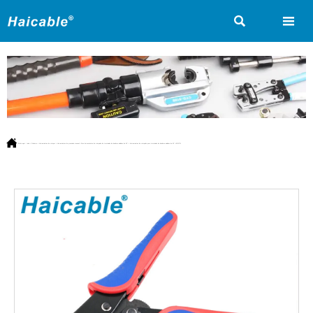



Estás aquí:
Inicio
>
Producto
>
Herramientas de crimpar
>
Herramientas de prensado manual
>
Para herramientas de crimpado de terminales de bandera aislados de 90°
>
Herramientas de crimpado para terminales de bandera aislados de 90° LXR-07FL