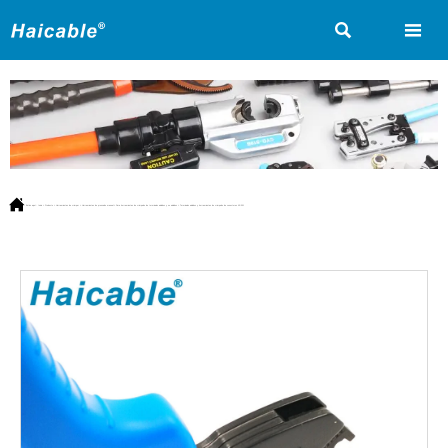



Estás aquí:
Inicio
>
Producto
>
Herramientas de crimpar
>
Herramientas de prensado manual
>
Para herramientas de crimpado de terminales aislados y no aislados
>
Terminales aislados y herramientas de crimpado de conectores AP-30J