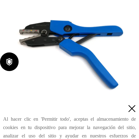

Herramientas de crimpado para terminales térmicas AN-0822

Al hacer clic en 'Permitir todo', aceptas el almacenamiento de
Consulta
cookies en tu dispositivo para mejorar la navegación del sitio,
analizar el uso del sitio y ayudar en nuestros esfuerzos de