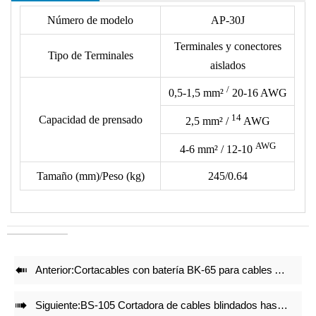
• Hay más de 40 matrices para elegir, y aceptamos matrices
Número de modelo
AP-30J
OEM.
Terminales y conectores
• El siguiente formato no incluye los terminales, consulte el
Tipo de Terminales
aislados
tipo de terminal con nuestro dibujo de matrices.
/
• Reduce 50% de energía al crimpar.
0,5-1,5
mm²
20-16 AWG
• Juegos de matrices de crimpado precisos y bloqueo integral
14
Capacidad de prensado
2,5
mm²
/
AWG
con mecanismo de auto liberación garantizan un efecto de
AWG
crimpado de alta calidad después de crimpar repetidamente.
4-6
mm²
/ 12-10
• Ajuste preciso antes de la entrega de fábrica.
Tamaño (mm)/Peso (kg)
245/0.64
• Estructura ligera y compacta mantiene el efecto de
crimpado.

Anterior:
Cortacables con batería BK-65 para cables ACSR CU AL

Siguiente:
BS-105 Cortadora de cables blindados hasta diámetro 105mm con alimentación por batería