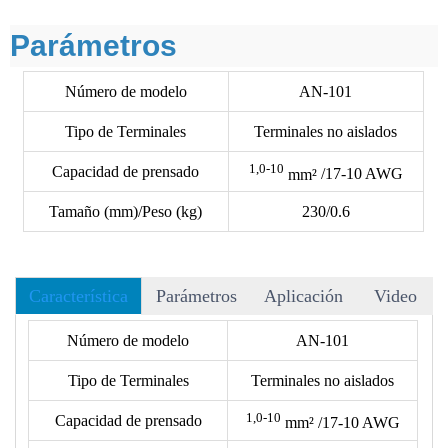
Parámetros
Número de modelo
AN-101
Tipo de Terminales
Terminales no aislados
1,0-10
Capacidad de prensado
mm²
/17-10 AWG
Tamaño (mm)/Peso (kg)
230/0.6
Característica
Parámetros
Aplicación
Video
• Hay más de 40 matrices para elegir, y aceptamos matrices
Número de modelo
AN-101
OEM.
Tipo de Terminales
Terminales no aislados
• El siguiente formato no incluye los terminales. Por favor,
verifique el tipo de terminal con nuestro dibujo de matrices.
1,0-10
Capacidad de prensado
mm²
/17-10 AWG
• Reduce un 50% de energía al crimpar.