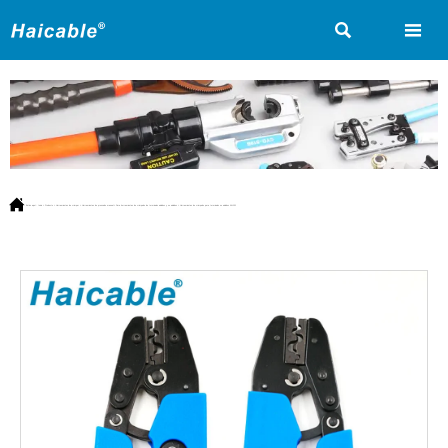



Estás aquí:
Inicio
>
Producto
>
Herramientas de crimpar
>
Herramientas de prensado manual
>
Para herramientas de crimpado de terminales aislados y no aislados
>
Herramientas de crimpado para terminales no aislados AN-101