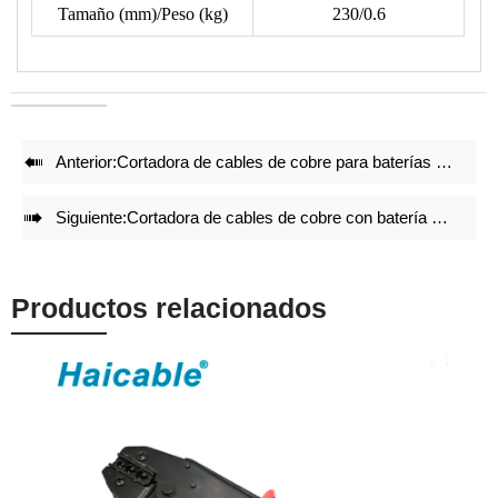
Tamaño (mm)/Peso (kg)
230/0.6
• Juegos de matrices de crimpado precisos y bloqueo integral
con mecanismo de auto liberación garantizan un efecto de
crimpado de alta calidad después de crimpar repetidamente.
• Ajuste preciso antes de la entrega de fábrica.
• Estructura ligera y compacta mantiene el efecto de

Anterior:
Cortadora de cables de cobre para baterías BS-65 con capacidad máxima de corte de Ø65 mm
crimpado.

Siguiente:
Cortadora de cables de cobre con batería BS-85 - Diámetro máximo de corte Ø85mm
Productos relacionados