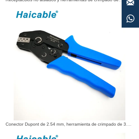

lengüetas LY-03B

Conector Dupont de 2.54 mm, herramienta de crimpado de 3.96
mm SN-28B