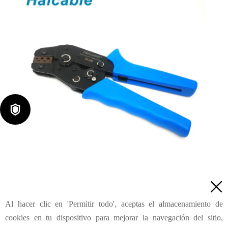

Tomacorrientes no aislados y herramientas de engarzado de

lengüetas SN-48B
Al hacer clic en 'Permitir todo', aceptas el almacenamiento de
Consulta
cookies en tu dispositivo para mejorar la navegación del sitio,