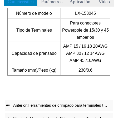
Característica
Parámetros
Aplicación
Video
• Hay más de 40 matrices para elegir, y aceptamos matrices
Número de modelo
LX-153045
OEM.
Para
conectores
• El siguiente formato no incluye los terminales, consulte el
Tipo de Terminales
Powerpole de 15/30 y 45
tipo de terminal en nuestro dibujo de matrices.
amperios
• Reduce un 50% la energía al crimpar.
AMP 15 / 16 18 20AWG
• Juegos de matrices de crimpado precisos y bloqueo integral
Capacidad de prensado
AMP 30 / 12 14AWG
con mecanismo de auto liberación garantizan un efecto de
AMP 45 /10AWG
crimpado de alta calidad incluso después de repetidos
crimpados.
Tamaño (mm)/Peso (kg)
230/0.6
• Ajuste preciso antes de la entrega de fábrica.
• Estructura ligera y compacta mantiene el efecto de
crimpado.

Anterior:
Herramientas de crimpado para terminales térmicas AN-0822