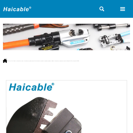



Estás aquí:
Inicio
>
Producto
>
Herramientas de crimpar
>
Herramientas de prensado manual
>
Para herramientas de crimpado de receptáculos y lengüetas no aislados
>
Herramientas de crimpado para conectores Powerpole de 15/30 y 45 amperios AP-153045