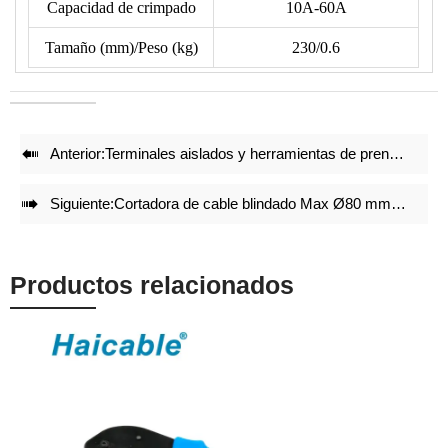
tipo de terminal en nuestro dibujo de matrices.
Capacidad de crimpado
10A-60A
• Reduce un 50% de energía al crimpar.
Tamaño (mm)/Peso (kg)
230/0.6
• Juegos de matrices de crimpado precisos y bloqueo integral
con mecanismo de auto-liberación garantizan un efecto de
crimpado de alta calidad incluso después de repetidos
crimpados.

Anterior:
Terminales aislados y herramientas de prensado para conectores LX-18C
• Ajuste preciso antes de la entrega de fábrica.
• Estructura ligera y compacta mantiene el efecto de

Siguiente:
Cortadora de cable blindado Max Ø80 mm Cu/Al LJ80
crimpado.
Productos relacionados