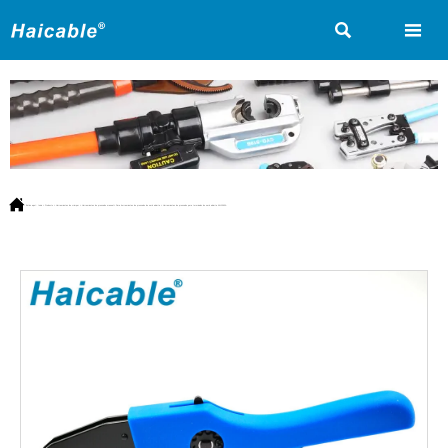



Estás aquí:
Inicio
>
Producto
>
Herramientas de crimpar
>
Herramientas de prensado manual
>
Para herramientas de prensado de nariz abierta
>
Herramientas de prensado para terminales de nariz abierta AN-1060A