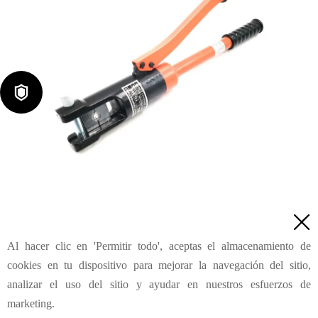

Herramienta de crimpado de cabeza H con bloqueo por tornillo

YQ-300 para 16-300mm²
Al hacer clic en 'Permitir todo', aceptas el almacenamiento de
Consulta
cookies en tu dispositivo para mejorar la navegación del sitio,
analizar el uso del sitio y ayudar en nuestros esfuerzos de
marketing.