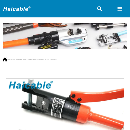



Estás aquí:
Inicio
>
Producto
>
Herramientas hidráulicas
>
Herramienta de crimpado hidráulico
>
Herramienta de crimpado de cabeza H con bloqueo por tornillo YQ-300 para 16-300mm²