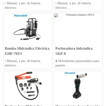
capacidad de aceite de
EHP-70ZD
• Manual, a pie, de batería,
• Manual, a pie, de batería,
1600cc
eléctrico
eléctrico
• Conexión a cabezal hidráulico
• Conexión a cabezal hidráulico
de prensado y corte
de prensado y corte
• Cuerpo de aleación de aluminio
• Cuerpo de aleación de aluminio
o acero
o acero
Bomba Hidráulica Eléctrica
Perforadora hidráulica
EHP-70ZS
SKP-8
• Manual, a pie, de batería,
● Herramienta punzonadora para
eléctrico
paneles
• Conexión a cabezal hidráulico
● Cuerpo de aleación de aluminio
de prensado y corte
o acero
• Cuerpo de aleación de aluminio
● Diseño compacto
o acero