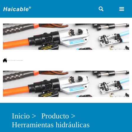



Estás aquí:
Inicio
>
Producto
>
Herramientas hidráulicas
Inicio
>
Producto
>
Herramientas hidráulicas