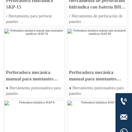
Perforadora Hidráulica
Herramienta de perforación
SKP-15
hidráulica con batería BH-
8W
• Herramienta para perforar
• Herramienta de perforación de
paneles
paneles
• Cuerpo de aleación de aluminio
• Cabeza giratoria de aleación de
o acero
aluminio
• Diseño compacto
• Diseño compacto
Perforadora mecánica
Perforadora mecánica
manual para montantes
manual para montantes
metálicos MAP-50
metálicos MAP-60
● Herramienta punzonadora para
● Herramienta punzonadora para
paneles
paneles

● Cuerpo de aleación de aluminio
● Cuerpo de aleación de aluminio
o acero
o acero
● Diseño compacto
● Diseño compacto
