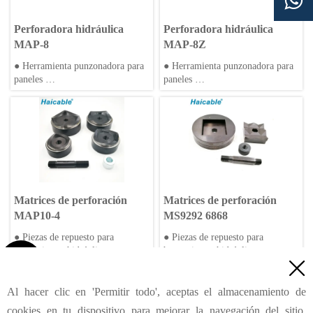

Perforadora hidráulica
Perforadora hidráulica
MAP-8
MAP-8Z
● Herramienta punzonadora para
● Herramienta punzonadora para
paneles
paneles
● Cuerpo de aleación de aluminio
● Cuerpo de aleación de aluminio
o acero
o acero
● Diseño compacto
● Diseño compacto
Matrices de perforación
Matrices de perforación
MAP10-4
MS9292 6868
● Piezas de repuesto para
● Piezas de repuesto para
herramientas hidráulicas
herramientas hidráulicas


<
Anterior
1
6
7
8
9
10
11
12
...
Al hacer clic en 'Permitir todo', aceptas el almacenamiento de
Siguiente
>
cookies en tu dispositivo para mejorar la navegación del sitio,