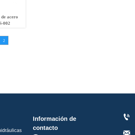
 de acero
S-002
2

Información de
contacto
idráulicas
