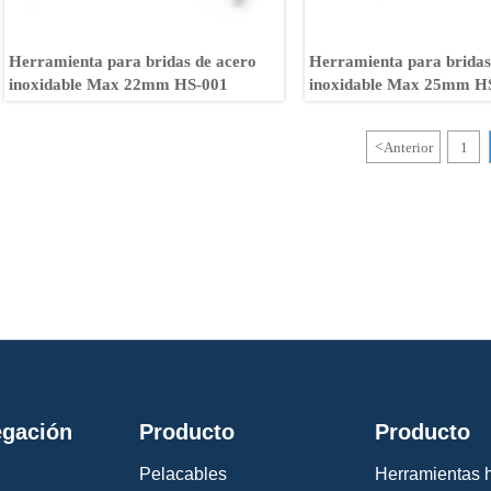
Herramienta para bridas de acero
Herramienta para bridas
inoxidable Max 22mm HS-001
inoxidable Max 25mm H
<
Anterior
1
gación
Producto
Producto
Pelacables
Herramientas h