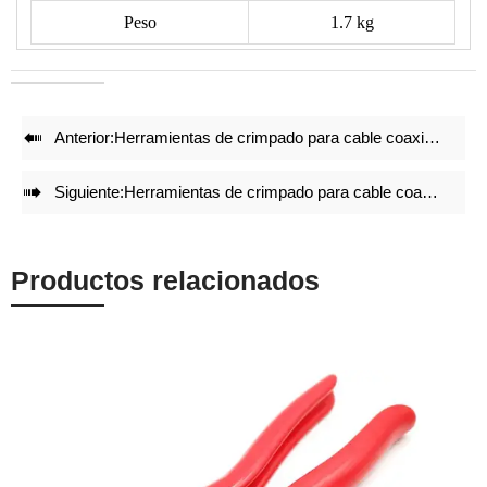
• Estructura ligera y compacta.
Peso
1.7 kg
• Los mangos son de aleación de AL con empuñaduras de
vinilo.
• Peso ligero.
• Embalaje suministrado: caja de cartón.

Anterior:
Herramientas de crimpado para cable coaxial LX-02H
• Tamaño: 600*110*33 mm
• Peso: 1.7 kg

Siguiente:
Herramientas de crimpado para cable coaxial LX-05H
Productos relacionados