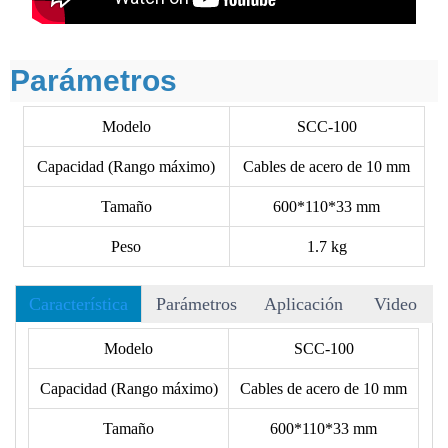
Parámetros
Modelo
SCC-100
Capacidad (Rango máximo)
Cables de acero de 10 mm
Tamaño
600*110*33 mm
Peso
1.7 kg
Característica
Parámetros
Aplicación
Video
• Para cortar cables de acero de hasta Φ10 mm.
Modelo
SCC-100
• Diseñado según la ergonomía humana para ahorrar mano de
Capacidad (Rango máximo)
Cables de acero de 10 mm
obra.
• Las cuchillas son del tipo forjado.
Tamaño
600*110*33 mm