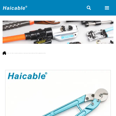



Estás aquí:
Inicio
>
Producto
>
Herramientas para cables de acero
>
Cortador manual
>
Cortadora de cables de acero SCC-100 con capacidad máxima de Ø10mm