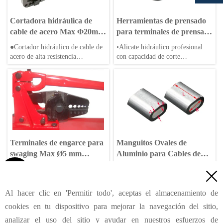
Cortadora hidráulica de
Herramientas de prensado
cable de acero Max Φ20mm
para terminales de prensado
CPC-20AF
HL-800M con un máximo
●Cortador hidráulico de cable de
•Alicate hidráulico profesional
de Ø5 mm
acero de alta resistencia
con capacidad de corte
●Corte de cable de acero
•Disponible para crimpado de
inoxidable
férulas tipo reloj de arena/duplex
●Durabilidad, cuchilla de alta
•Material de acero forjado
calidad
Terminales de engarce para
Manguitos Ovales de
swaging Max Ø5 mm
Aluminio para Cables de
Herramientas de crimpado
Acero

●Profesional remachadora manual
Manguitos ovales de aluminio de

HL-800D
con capacidad de corte
alta calidad para cables de acero.
●Disponibles engarces para
Accesorios ligeros y resistentes a
Al hacer clic en 'Permitir todo', aceptas el almacenamiento de
casquillos Hourglass/Duplex
la corrosión, disponibles en
<
Anterior
1
2
3
4
Siguiente
>
cookies en tu dispositivo para mejorar la navegación del sitio,
●Material de acero forjado
múltiples tamaños para empalmes
y terminaciones seguras.
analizar el uso del sitio y ayudar en nuestros esfuerzos de