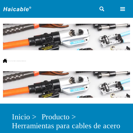



Estás aquí:
Inicio
>
Producto
>
Herramientas para cables de acero
Inicio
>
Producto
>
Herramientas para cables de acero