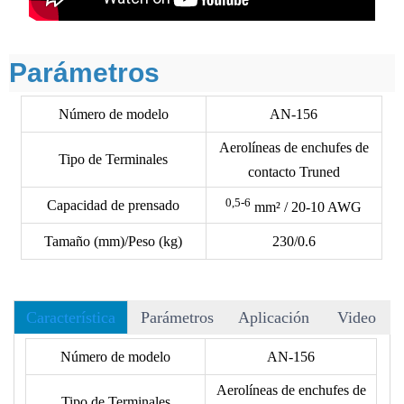
Parámetros
Número de modelo
AN-156
Aerolíneas de enchufes de
Tipo de Terminales
contacto Truned
0,5-6
Capacidad de prensado
mm²
/ 20-10 AWG
Tamaño (mm)/Peso (kg)
230/0.6
Característica
Parámetros
Aplicación
Video
• Hay más de 40 matrices para elegir, y aceptamos matrices
Número de modelo
AN-156
OEM.
Aerolíneas de enchufes de
• El siguiente formato no incluye los terminales. Por favor,
Tipo de Terminales