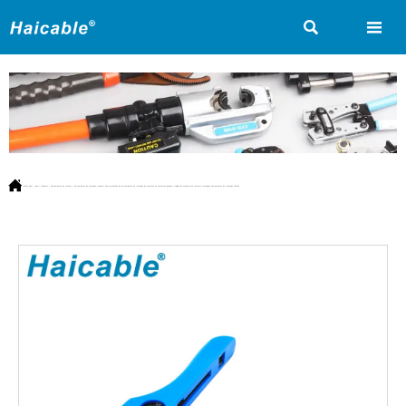



Estás aquí:
Inicio
>
Producto
>
Herramientas de crimpar
>
Herramientas de prensado manual
>
Para aerolíneas de herramientas de crimpado de enchufes de contactos girados
>
Airlines de enchufes de contacto torneados Herramientas de crimpado AN-156