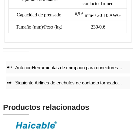
contacto Truned
verifique el tipo de terminal con nuestro dibujo de matrices.
0,5-6
• Reduce un 50% de energía al crimpar.
Capacidad de prensado
mm²
/ 20-10 AWG
• Juegos de matrices de crimpado precisos y bloqueo integral
Tamaño (mm)/Peso (kg)
230/0.6
con mecanismo de auto liberación garantizan un efecto de
crimpado de alta calidad después de crimpar repetidamente.
• Ajuste preciso antes de la entrega de fábrica.
• Estructura ligera y compacta mantiene el efecto de
crimpado.

Anterior:
Herramientas de crimpado para conectores giratorios de aerolíneas LX-156

Siguiente:
Airlines de enchufes de contacto torneados Herramientas de crimpado AP-156
Productos relacionados