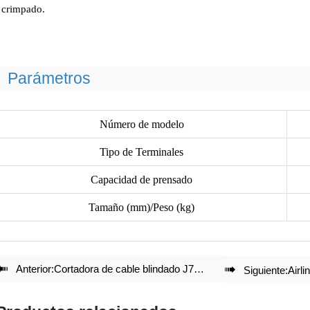
crimpado.
Parámetros
Número de modelo
Tipo de Terminales
Capacidad de prensado
Tamaño (mm)/Peso (kg)

Anterior:
Cortadora de cable blindado J75 para Cu/Al de hasta Ø75 mm

Siguiente:
Airlin