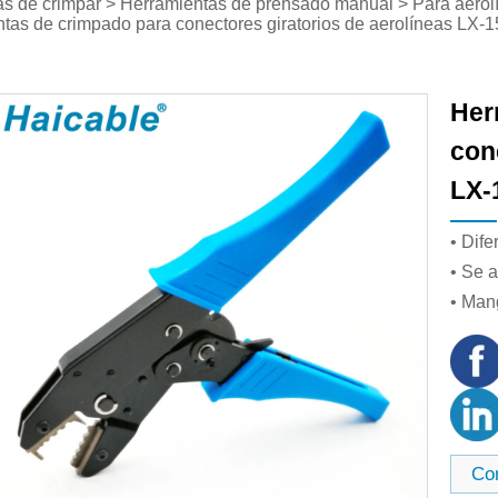
as de crimpar
>
Herramientas de prensado manual
>
Para aerol
tas de crimpado para conectores giratorios de aerolíneas LX-
Her
con
LX-
• Dife
• Se 
• Man
Co