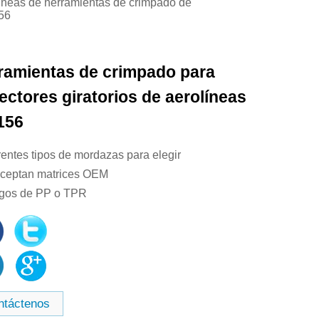
íneas de herramientas de crimpado de
156
ramientas de crimpado para
ectores giratorios de aerolíneas
156
rentes tipos de mordazas para elegir
aceptan matrices OEM
gos de PP o TPR
ntáctenos