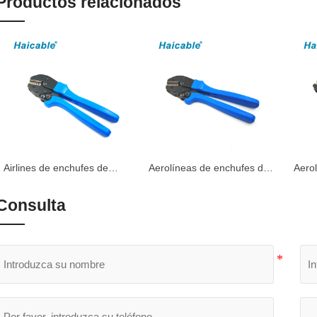
Productos relacionados
Airlines de enchufes de
Aerolíneas de enchufes de
Aero
contacto torneados
contacto Truned
cont
Herramientas de crimpado
Herramientas de crimpado
Herr
Consulta
AP-156
AP-157
AN-1