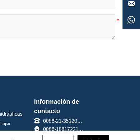


Información de
contacto
idráulicas

0086-21-35120588
rimpar

0086-18817221191

sales@haicable.com