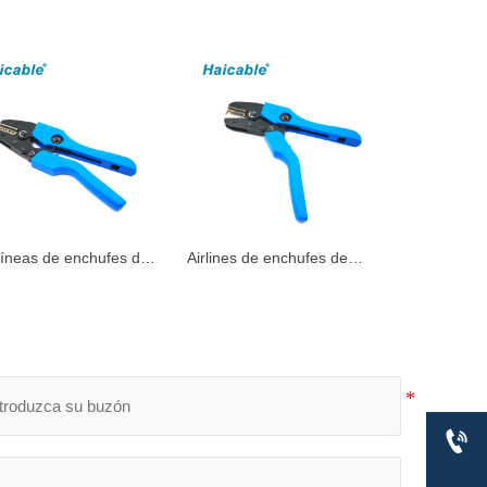
líneas de enchufes de
Airlines de enchufes de
acto torneados
contacto torneados
amientas de crimpado
Herramientas de crimpado
57
AN-156
