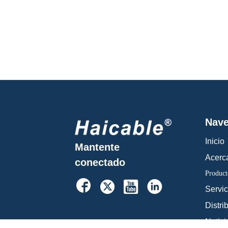
Nave
Inicio
Mantente
Acerc
conectado
Product




Servic
Distri
Notici