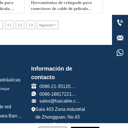
do para
Herramientas de crimpado para
lícula
conectores de cable de película
LX-01A
calefactora no aislada LX-02A

0
11
12
13
Siguiente
>


Información de
contacto
idráulicas

0086-21-35120588
rimpar

0086-18817221191

sales@haicable.com
de red
Sala 403 Zona industrial

Herramientas para Barras de Refuerzo
de Zhongguan, No.43
Handan Road, distrito
Herramientas de fontanería