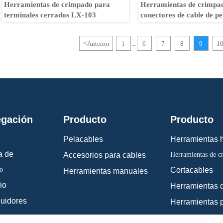
Herramientas de crimpado para
Herramientas de crimpa
terminales cerrados LX-103
conectores de cable de pe
calefactora no aislada 
<
Anterior
1
6
7
8
9
1
...
gación
Producto
Producto
Pelacables
Herramientas h
a de
Herramientas de c
Accesorios para cables
o
Cortacables
Herramientas manuales
io
Herramientas 
buidores
as