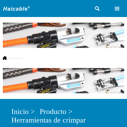



Estás aquí:
Inicio
>
Producto
>
Herramientas de crimpar
Inicio
>
Producto
>
Herramientas de crimpar