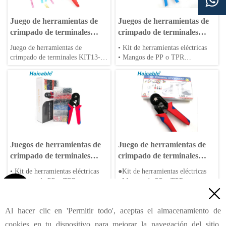

Juego de herramientas de
Juegos de herramientas de
crimpado de terminales
crimpado de terminales
KIT13-120H
KIT16-1200E
Juego de herramientas de
• Kit de herramientas eléctricas
crimpado de terminales KIT13-
• Mangos de PP o TPR
120H para conectores de
• Caja de plástico o empaque de
empalme. Crimpado por
bolsa
indentación controlado por
trinquete para cables de 1.25–5.5
mm², longitud de 365 mm,
terminaciones no aisladas
confiables.
Juegos de herramientas de
Juego de herramientas de
crimpado de terminales
crimpado de terminales
KIT4-1200E
HSC8 6-4A-1200E
• Kit de herramientas eléctricas
●Kit de herramientas eléctricas
• Mangos de PP o TPR
●Mangos de PP o TPR

• Caja de plástico o empaque de
●Caja de plástico o embalaje en

bolsa
bolsa
<
Anterior
1
9
10
11
12
13
14
15
...
...
Al hacer clic en 'Permitir todo', aceptas el almacenamiento de
21
Siguiente
>
cookies en tu dispositivo para mejorar la navegación del sitio,