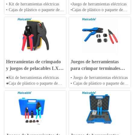
LXK-30JN
LXK-03D
• Kit de herramientas eléctricas
•Juego de herramientas eléctricas
• Cajas de plástico o paquete de
•Cajas de plástico o paquete de
bolsa
bolsa
• Se aceptan matrices OEM
•Se aceptan troqueles OEM
Herramientas de crimpado
Juegos de herramientas
y juegos de pelacables LXK-
para crimpar terminales
64R
LXK-AN03C
●Kit de herramientas eléctricas
• Juego de herramientas eléctricas
●Caja de plástico o paquete de
• Cajas de plástico o paquete de
bolsa
bolsa
OEM Dies are acceptable
• Se aceptan troqueles OEM