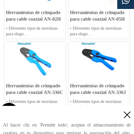

Herramientas de crimpado
Herramientas de crimpado
para cable coaxial AN-02H
para cable coaxial AN-05H
• Diferentes tipos de mordazas
• Diferentes tipos de mordazas
para elegir
para elegir
• Se aceptan matrices OEM
• Se aceptan matrices OEM
• Mangos de PP o TPR
• Mangos de PP o TPR
Herramientas de crimpado
Herramientas de crimpado
para cable coaxial AN-336C
para cable coaxial AN-336J
• Diferentes tipos de mordazas
• Diferentes tipos de mordazas
para elegir
para elegir

• Se aceptan matrices OEM
• Se aceptan matrices OEM

• Mangos de PP o TPR
• Mangos de PP o TPR
<
Anterior
1
6
7
8
9
10
11
12
...
...
Al hacer clic en 'Permitir todo', aceptas el almacenamiento de
21
Siguiente
>
cookies en tu dispositivo para mejorar la navegación del sitio,