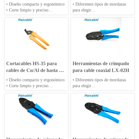
206
23-10AWG
• Diseño compacto y ergonómico
• Diferentes tipos de mordazas
• Corte limpio y preciso
para elegir
• Amplias aplicaciones
• Se aceptan matrices OEM
• Mangos de PP o TPR
Cortacables HS-35 para
Herramientas de crimpado
cables de Cu/Al de hasta 35
para cable coaxial LX-02H
mm²
• Diseño compacto y ergonómico
• Diferentes tipos de mordazas
• Corte limpio y preciso
para elegir
• Amplias aplicaciones
• Se aceptan matrices OEM
• Mangos de PP o TPR