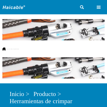



Estás aquí:
Inicio
>
Producto
>
Herramientas de crimpar
Inicio
>
Producto
>
Herramientas de crimpar