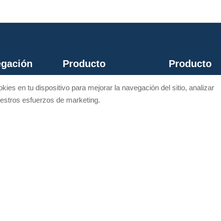
gación
Producto
Producto
Herramientas hidrá
Pelacables
kies en tu dispositivo para mejorar la navegación del sitio, analizar
Herramientas 
a de
Accesorios para cables
nuestros esfuerzos de marketing.
o
Cortacables
Herramientas manuales
io
Herramientas 
buidores
as
cto