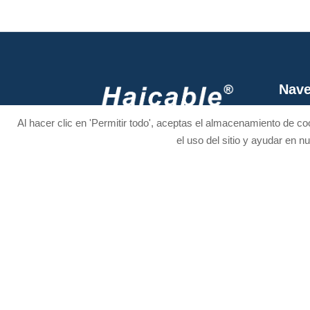
Nave
Inicio
Mantente
Al hacer clic en 'Permitir todo', aceptas el almacenamiento de coo
Acerc
el uso del sitio y ayudar en 
conectado
Product




Servic
Distri
Notici
Conta