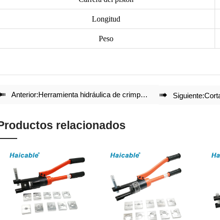
Longitud
Peso

Anterior:
Herramienta hidráulica de crimpado para conectores de cable de 16-240mm² HP-240C

Siguiente:
Cort
Productos relacionados