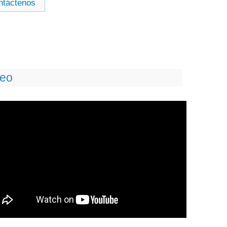
ntáctenos
deo