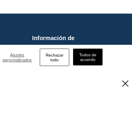
Información de
contacto
ulicas
Ajustes
Todos de
Rechazar

0086-21-35120588
de crimpar
acuerdo
personalizados
todo

0086-18817221191

sales@haicable.com
de red
Sala 403 Zona industrial


Herramientas para Barras de Refuerzo
de Zhongguan, No.43
Handan Road, distrito
Herramientas de fontanería
de Hongkou, Shanghai,
China