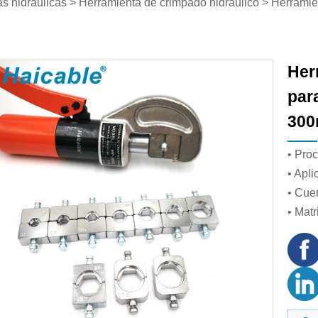
s hidráulicas
>
Herramienta de crimpado hidráulico
>
Herramie
Her
par
300
• Pro
• Apli
• Cue
• Mat