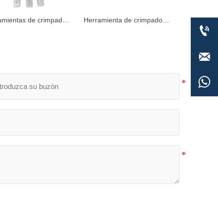
amientas de crimpado
Herramienta de crimpado

áulico 10-120mm² YQ-
de cabeza H con bloqueo
por tornillo YQ-300 para 16-

300mm²
