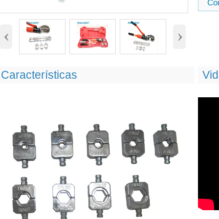
Co
‹
›
Características
Vi