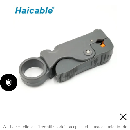

Pelacable coaxial RG-58/59/62/6/6QS/3C/4C/5C HT-332

Al hacer clic en 'Permitir todo', aceptas el almacenamiento de