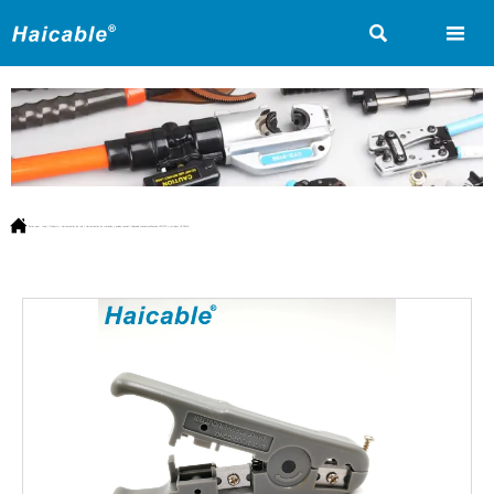



Estás aquí:
Inicio
>
Producto
>
Herramientas de red
>
Herramientas de crimpado y pelado coaxial
>
Pelacable coaxial multifunción UTP/STP y cortador HT-S501A