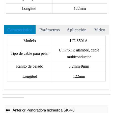
Longitud
122mm
Característica
Parámetros
Aplicación
Video
• La hoja SK-2 afilada para cortador y pelador puede ser
Modelo
HT-S501A
reemplazada.
UTP/STP, alambre, cable
• El aislamiento de forma irregular se puede colocar en la guía
Tipo de cable para pelar
multiconductor
frontal ”V” y “U”, girar la herramienta 1-3 veces con el dedo
índice para pelar fácilmente el aislamiento exterior.
Rango de pelado
3.2mm-9mm
• Empaquetado con tarjeta de blíster.
Longitud
122mm
• Longitud:122mm

Anterior:
Perforadora hidráulica SKP-8