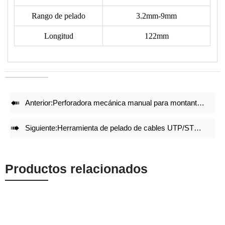
frontal en forma de "V" y "U", girando la herramienta 1-3
veces con el dedo índice para pelar fácilmente el aislamiento
Rango de pelado
3.2mm-9mm
exterior.
Longitud
122mm
• Con un botón ajustable adicional para adaptarse a diferentes
tamaños de cable.
• Embalado con tarjeta de blíster.
• Longitud:122mm

Anterior:
Perforadora mecánica manual para montantes metálicos MAP-50

Siguiente:
Herramienta de pelado de cables UTP/STP HT-318M
Productos relacionados