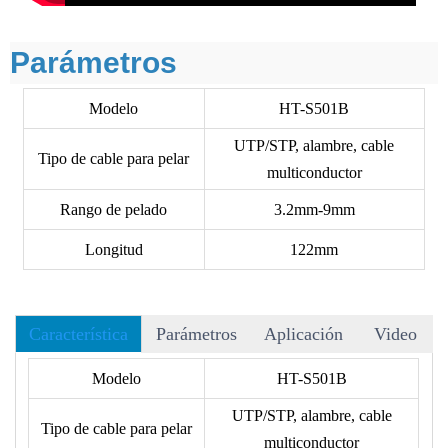
Parámetros
Modelo
HT-S501B
UTP/STP, alambre, cable
Tipo de cable para pelar
multiconductor
Rango de pelado
3.2mm-9mm
Longitud
122mm
Característica
Parámetros
Aplicación
Video
• La hoja SK-2 afilada para cortador y pelador puede
Modelo
HT-S501B
reemplazarse.
UTP/STP, alambre, cable
• El aislamiento de forma irregular puede colocarse en la guía
Tipo de cable para pelar
multiconductor