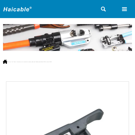



Estás aquí:
Inicio
>
Producto
>
Herramientas de red
>
Herramientas de crimpado y pelado coaxial
>
Pelacable coaxial multifunción UTP/STP y cortador HT-S501B