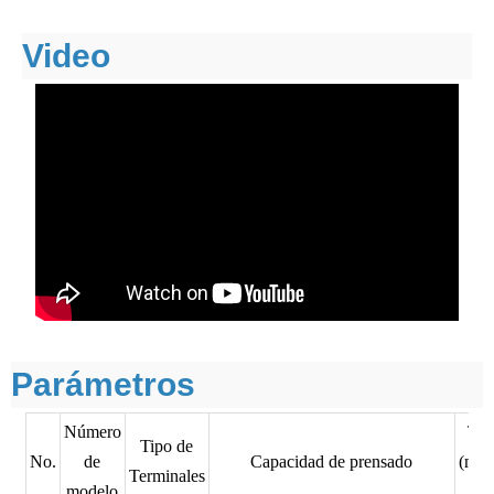
Video
Parámetros
Número
Ta
Tipo de
No.
de
Capacidad de prensado
(mm)
Terminales
modelo
(