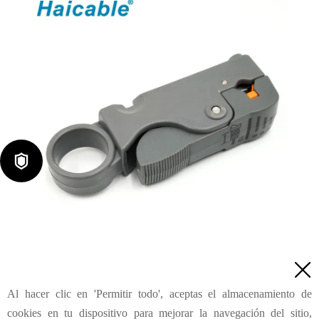

Pelacable coaxial RG-58/59/62/6/6QS/3C/4C/5C HT-332

Al hacer clic en 'Permitir todo', aceptas el almacenamiento de
Consulta
cookies en tu dispositivo para mejorar la navegación del sitio,