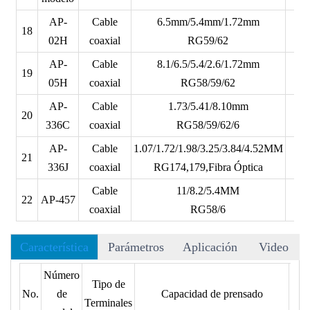
AP-
Cable
6.5mm/5.4mm/1.72mm
18
230
02H
coaxial
RG59/62
AP-
Cable
8.1/6.5/5.4/2.6/1.72mm
19
230
05H
coaxial
RG58/59/62
AP-
Cable
1.73/5.41/8.10mm
20
230
336C
coaxial
RG58/59/62/6
AP-
Cable
1.07/1.72/1.98/3.25/3.84/4.52MM
21
230
336J
coaxial
RG174,179,Fibra Óptica
Cable
11/8.2/5.4MM
22
AP-457
230
coaxial
RG58/6
Característica
Parámetros
Aplicación
Video
• El siguiente formato no incluye los terminales, por favor
Número
Ta
Tipo de
verifique el tipo de terminal con nuestro dibujo de matrices.
No.
de
Capacidad de prensado
(mm
Terminales
• Mangos TPR ergonómicos y control de trinquete