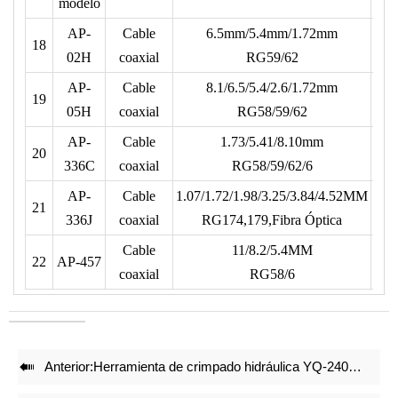
modelo
• Reduce 50% de energía al crimpar.
AP-
Cable
6.5mm/5.4mm/1.72mm
18
23
• Juegos de matrices de crimpado precisos y bloqueo integral
02H
coaxial
RG59/62
con mecanismo de auto liberación garantizan efecto de
AP-
Cable
8.1/6.5/5.4/2.6/1.72mm
crimpado de alta calidad tras repetidas crimpadas.
19
23
05H
coaxial
RG58/59/62
• Ajuste preciso antes de la entrega de fábrica.
AP-
Cable
1.73/5.41/8.10mm
• Estructura ligera y compacta mantiene efecto de crimpado.
20
23
336C
coaxial
RG58/59/62/6
AP-
Cable
1.07/1.72/1.98/3.25/3.84/4.52MM
21
23
336J
coaxial
RG174,179,Fibra Óptica
Cable
11/8.2/5.4MM
22
AP-457
23
coaxial
RG58/6

Anterior:
Herramienta de crimpado hidráulica YQ-240 para secciones de 16-240 mm²