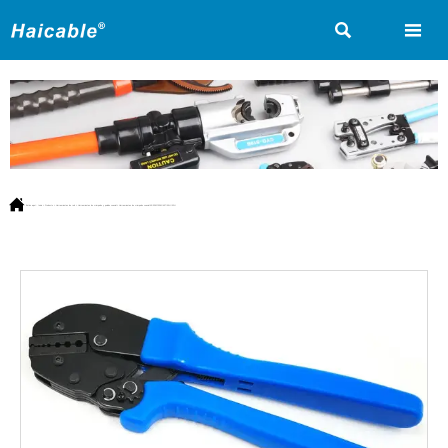



Estás aquí:
Inicio
>
Producto
>
Herramientas de red
>
Herramientas de crimpado y pelado coaxial
>
Herramientas de crimpado coaxial AP-336C/336J/457/05H /02H